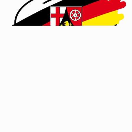
Hier finden Sie uns:
Weingut Toni Treis
Kloster-Stuben-Str. 4